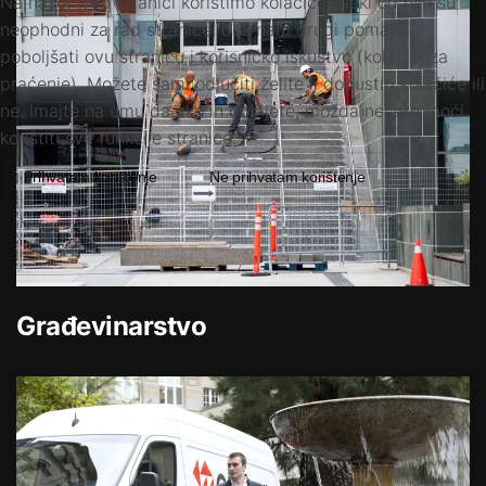
Na našoj web stranici koristimo kolačiće. Neki od njih su
neophodni za rad stranice, dok nam drugi pomažu
poboljšati ovu stranicu i korisničko iskustvo (kolačići za
praćenje). Možete sami odlučiti želite li dopustiti kolačiće ili
ne. Imajte na umu da ako ih odbijete, možda nećete moći
koristiti sve funkcije stranice.
Prihvatam korištenje
Ne prihvatam korištenje
Građevinarstvo