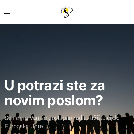
U potrazi ste za
novim poslom?
Sa nama Vam je dostupno radno tržište cijele
Europske Unije